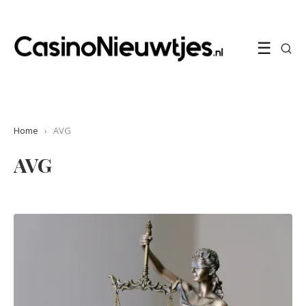
☰
Home
›
AVG
AVG