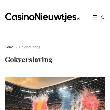
☰
Home
›
Gokverslaving
Gokverslaving