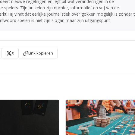
tudeert nieuwe regelingen en legt uit wat veranderingen in de
pelers. Zijn artikelen zijn nuchter, informatief en vrij van de
t. Hij vindt dat eerlijke journalistiek over gokken mogelijk is zonder 
antwoord spelen is niet zijn slogan maar zijn uitgangspunt.
X
Link kopieren