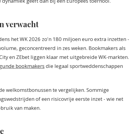
 dynamiek geeft dan bij een Europees toernooi.
en verwacht
ens het WK 2026 zo'n 180 miljoen euro extra inzetten -
kse volume, geconcentreerd in zes weken. Bookmakers als
ity en ZEbet liggen klaar met uitgebreide WK-markten.
rgunde bookmakers
die legaal sportweddenschappen
i de welkomstbonussen te vergelijken. Sommige
wedstrijden of een risicovrije eerste inzet - wie net
ebruik van maken.
je