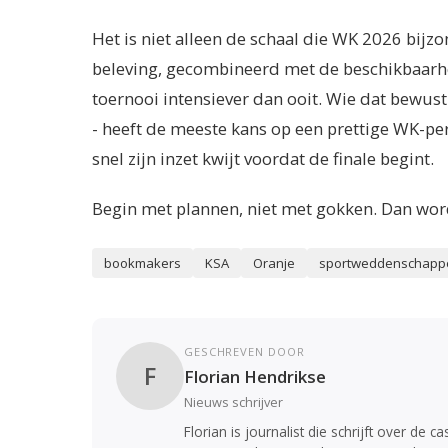
Het is niet alleen de schaal die WK 2026 bij
beleving, gecombineerd met de beschikbaarhe
toernooi intensiever dan ooit. Wie dat bewust
- heeft de meeste kans op een prettige WK-per
snel zijn inzet kwijt voordat de finale begint.
Begin met plannen, niet met gokken. Dan wor
bookmakers
KSA
Oranje
sportweddenschapp
GESCHREVEN DOOR
F
Florian Hendrikse
Nieuws schrijver
Florian is journalist die schrijft over de