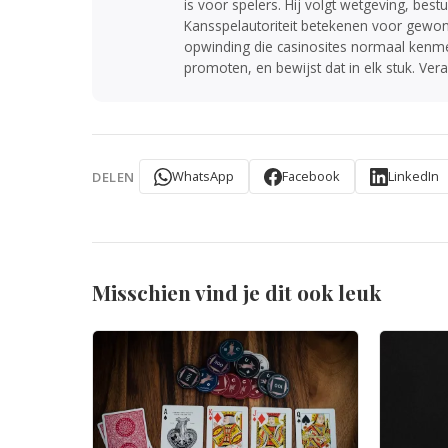
is voor spelers. Hij volgt wetgeving, bes
Kansspelautoriteit betekenen voor gewone s
opwinding die casinosites normaal kenmerk
promoten, en bewijst dat in elk stuk. Ver
WhatsApp
Facebook
LinkedIn
DELEN
Misschien vind je dit ook leuk