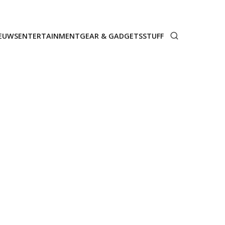
EUWS
ENTERTAINMENT
GEAR & GADGETS
STUFF