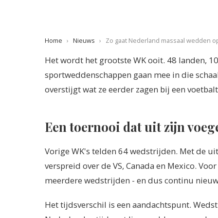
Home
›
Nieuws
›
Zo gaat Nederland massaal wedden o
Het wordt het grootste WK ooit. 48 landen, 1
sportweddenschappen gaan mee in die schaal
overstijgt wat ze eerder zagen bij een voetbal
Een toernooi dat uit zijn voeg
Vorige WK's telden 64 wedstrijden. Met de ui
verspreid over de VS, Canada en Mexico. Voor
meerdere wedstrijden - en dus continu nieuw
Het tijdsverschil is een aandachtspunt. Wedst