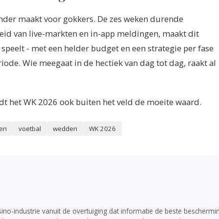
zonder maakt voor gokkers. De zes weken durende
id van live-markten en in-app meldingen, maakt dit
 speelt - met een helder budget en een strategie per fase
iode. Wie meegaat in de hectiek van dag tot dag, raakt al
dt het WK 2026 ook buiten het veld de moeite waard.
en
voetbal
wedden
WK 2026
 casino-industrie vanuit de overtuiging dat informatie de beste beschermi