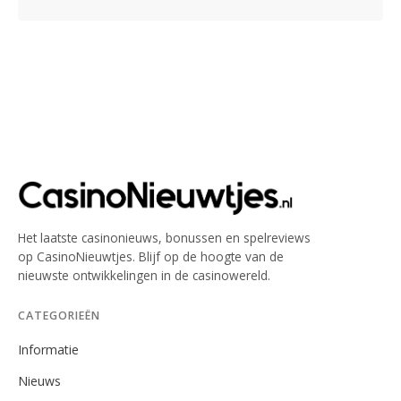
Het laatste casinonieuws, bonussen en spelreviews
op CasinoNieuwtjes. Blijf op de hoogte van de
nieuwste ontwikkelingen in de casinowereld.
CATEGORIEËN
Informatie
Nieuws