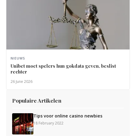
NIEUWS
Unibet moet spelers hun gokdata geven, beslist
rechter
26 June 2026
Populaire Artikelen
Tips voor online casino newbies
18 February 2022