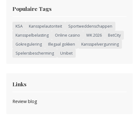
Populaire Tags
KSA
Kansspelautoriteit
Sportweddenschappen
Kansspelbelasting
Online casino
WK 2026
BetCity
Gokregulering
Illegaal gokken
Kansspelvergunning
Spelersbescherming
Unibet
Links
Review blog