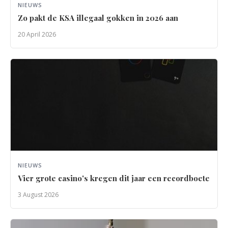
NIEUWS
Zo pakt de KSA illegaal gokken in 2026 aan
20 April 2026
NIEUWS
Vier grote casino's kregen dit jaar een recordboete
3 August 2026